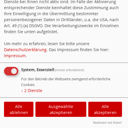
Dienste bei Ihnen nicht aktiv sind. Im Falle der Aktivierung
entsprechender Dienste beinhaltet diese Zustimmung auch
Ihre Einwilligung in die Übermittlung bestimmter
personenbezogener Daten in Drittländer, u.a. die USA, nach
Art. 49 (1) (a) DSGVO. Die Verarbeitungszwecke im Einzelnen
finden Sie unten aufgelistet.
Listenplatz 4
Um mehr zu erfahren, lesen Sie bitte unsere
Datenschutzerklärung
. Das Impressum finden Sie hier:
Rentner
Impressum
.
System, Essenziell
(immer erforderlich)
Aktuelles
Für den Betrieb der Webseite zwingend erforderliche
Cookies
Aktuelle Artikel aus dem Ortsverein
↓
2
Dienste
Alle
Ausgewählte
Alle
ablehnen
akzeptieren
akzeptieren
WebsoziCMS
Cookie-Manager
Realisiert mit Klaro!
Datenschutzerklärung
Impressum